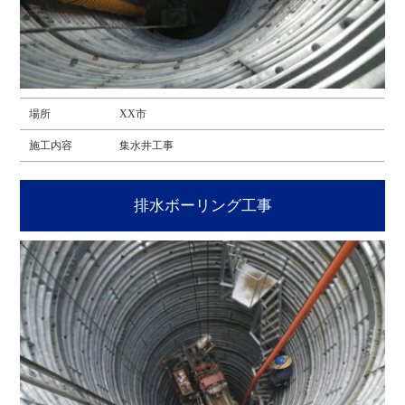
場所
XX市
施工内容
集水井工事
排水ボーリング工事